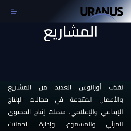
ا
ل
ت
المشاريع
ج
ا
و
ز
إ
ل
ى
ا
ل
م
ح
نفذت أورانوس العديد من المشاريع
ت
و
ى
والأعمال المتنوعة في مجالات الإنتاج
الإبداعي والإعلامي، شملت إنتاج المحتوى
المرئي والمسموع، وإدارة الحملات